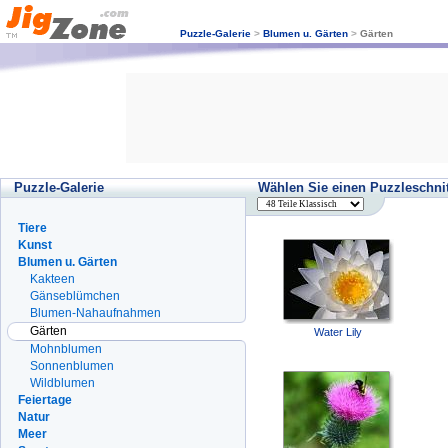
Puzzle-Galerie
>
Blumen u. Gärten
>
Gärten
Puzzle-Galerie
Wählen Sie einen Puzzleschnit
Tiere
Kunst
Blumen u. Gärten
Kakteen
Gänseblümchen
Blumen-Nahaufnahmen
Gärten
Water Lily
Mohnblumen
Sonnenblumen
Wildblumen
Feiertage
Natur
Meer