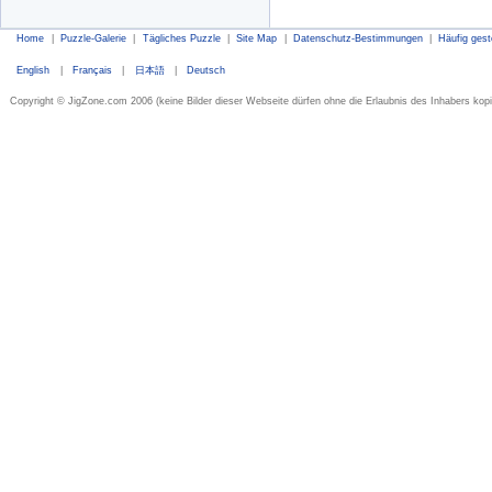
Home
|
Puzzle-Galerie
|
Tägliches Puzzle
|
Site Map
|
Datenschutz-Bestimmungen
|
Häufig gest
English
|
Français
|
日本語
|
Deutsch
Copyright © JigZone.com 2006 (keine Bilder dieser Webseite dürfen ohne die Erlaubnis des Inhabers kopi