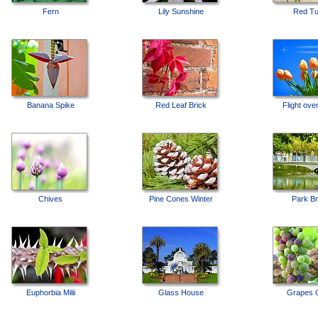
Fern
Lily Sunshine
Red Tu
Banana Spike
Red Leaf Brick
Flight ove
Chives
Pine Cones Winter
Park Br
Euphorbia Milii
Glass House
Grapes 