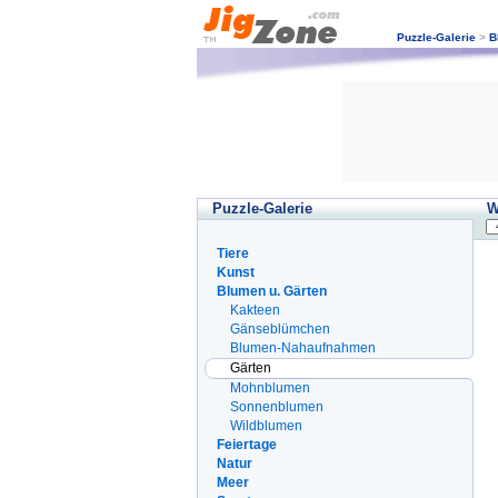
Puzzle-Galerie
>
B
Puzzle-Galerie
W
Tiere
Kunst
Blumen u. Gärten
Kakteen
Gänseblümchen
Blumen-Nahaufnahmen
Gärten
Mohnblumen
Sonnenblumen
Wildblumen
Feiertage
Natur
Meer