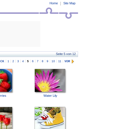
Home
Site Map
Seite 5 von 12
1
2
3
4
5
6
7
8
9
10
11
ÜCK
VOR
rries
Water Lily