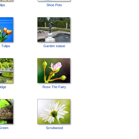
lips
Shoe Pots
r Tulips
Garden statue
idge
Rose The Fairy
Green
Scrubwood