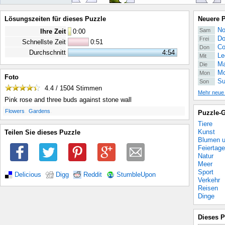
Lösungszeiten für dieses Puzzle
Neuere 
No
Sam
Ihre Zeit
0
:
00
Do
Frei
Schnellste Zeit
0:51
Co
Don
Durchschnitt
4:54
Le
Mit
Ma
Die
Mo
Mon
Foto
Su
Son
4.4 / 1504
Stimmen
Mehr neue
Pink rose and three buds against stone wall
.
.
Flowers
Gardens
Puzzle-G
Tiere
Kunst
Teilen Sie dieses Puzzle
Blumen u
Feiertage
Natur
Meer
Sport
Delicious
Digg
Reddit
StumbleUpon
Verkehr
Reisen
Dinge
Dieses P