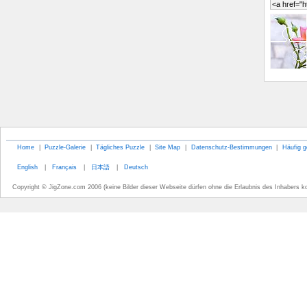
Home
|
Puzzle-Galerie
|
Tägliches Puzzle
|
Site Map
|
Datenschutz-Bestimmungen
|
Häufig g
English
|
Français
|
日本語
|
Deutsch
Copyright © JigZone.com 2006 (keine Bilder dieser Webseite dürfen ohne die Erlaubnis des Inhabers k