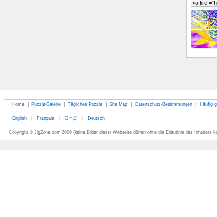
Home
|
Puzzle-Galerie
|
Tägliches Puzzle
|
Site Map
|
Datenschutz-Bestimmungen
|
Häufig g
English
|
Français
|
日本語
|
Deutsch
Copyright © JigZone.com 2006 (keine Bilder dieser Webseite dürfen ohne die Erlaubnis des Inhabers k