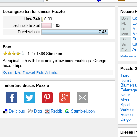
Lösungszeiten für dieses Puzzle
Neuere 
Co
Don
Ihre Zeit
0
:
00
Le
Mit
Schnellste Zeit
1:03
Ma
Die
Durchschnitt
7:43
Mo
Mon
Su
Son
Ca
Sam
Foto
An
Frei
4.2 / 1568
Stimmen
Mehr neue
A tropical fish with blue and yellow body markings. Orange
head stripe
Puzzle-G
.
.
.
Ocean_Life
Tropical_Fish
Animals
Tiere
Kunst
Blumen u
Teilen Sie dieses Puzzle
Feiertage
Natur
Meer
Sport
Verkehr
Delicious
Digg
Reddit
StumbleUpon
Reisen
Dinge
Dieses P