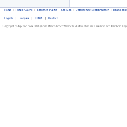
Home
|
Puzzle-Galerie
|
Tägliches Puzzle
|
Site Map
|
Datenschutz-Bestimmungen
|
Häufig gest
English
|
Français
|
日本語
|
Deutsch
Copyright © JigZone.com 2006 (keine Bilder dieser Webseite dürfen ohne die Erlaubnis des Inhabers kopi