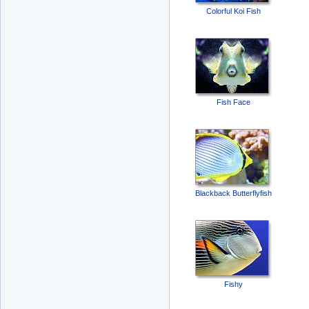
Colorful Koi Fish
Fish Face
Blackback Butterflyfish
Fishy