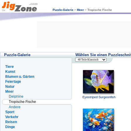
Puzzle-Galerie
>
Meer
>
Tropische Fische
Puzzle-Galerie
Wählen Sie einen Puzzleschnit
Tiere
Kunst
Blumen u. Gärten
Feiertage
Natur
Meer
Delphine
Eyestriped Surgeonfish
Tropische Fische
Andere
Sport
Verkehr
Reisen
Dinge