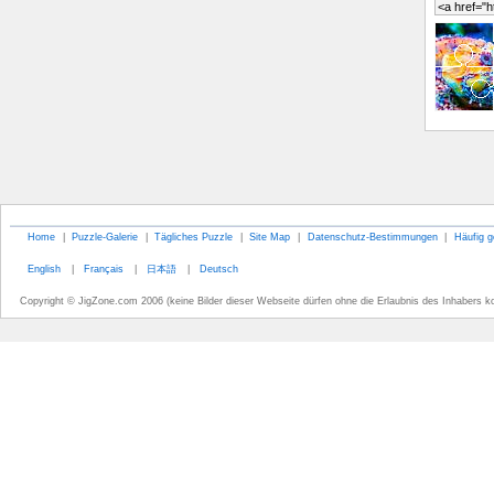
Home
|
Puzzle-Galerie
|
Tägliches Puzzle
|
Site Map
|
Datenschutz-Bestimmungen
|
Häufig g
English
|
Français
|
日本語
|
Deutsch
Copyright © JigZone.com 2006 (keine Bilder dieser Webseite dürfen ohne die Erlaubnis des Inhabers k