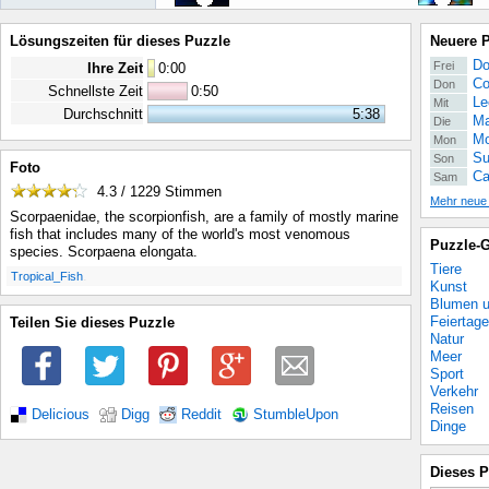
Lösungszeiten für dieses Puzzle
Neuere 
Do
Frei
Ihre Zeit
0
:
00
Co
Don
Schnellste Zeit
0:50
Le
Mit
Durchschnitt
5:38
Ma
Die
Mo
Mon
Su
Son
Foto
Ca
Sam
4.3 / 1229
Stimmen
Mehr neue
Scorpaenidae, the scorpionfish, are a family of mostly marine
fish that includes many of the world's most venomous
Puzzle-G
species. Scorpaena elongata.
Tiere
.
Tropical_Fish
Kunst
Blumen u
Feiertage
Teilen Sie dieses Puzzle
Natur
Meer
Sport
Verkehr
Reisen
Delicious
Digg
Reddit
StumbleUpon
Dinge
Dieses P