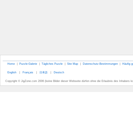
Home
|
Puzzle-Galerie
|
Tägliches Puzzle
|
Site Map
|
Datenschutz-Bestimmungen
|
Häufig g
English
|
Français
|
日本語
|
Deutsch
Copyright © JigZone.com 2006 (keine Bilder dieser Webseite dürfen ohne die Erlaubnis des Inhabers k