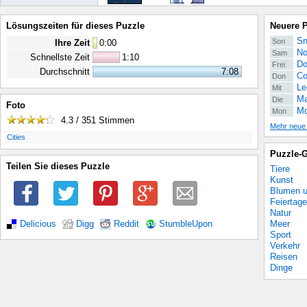
Lösungszeiten für dieses Puzzle
Neuere 
Sn
Son
Ihre Zeit
0
:
00
No
Sam
Schnellste Zeit
1:10
Do
Frei
Durchschnitt
7:08
Co
Don
Le
Mit
Ma
Die
Foto
Mo
Mon
4.3 / 351
Stimmen
Mehr neue
.
Cities
Puzzle-G
Teilen Sie dieses Puzzle
Tiere
Kunst
Blumen u
Feiertage
Natur
Meer
Delicious
Digg
Reddit
StumbleUpon
Sport
Verkehr
Reisen
Dinge