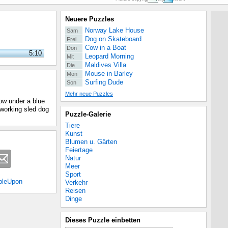
Neuere Puzzles
Norway Lake House
Sam
Dog on Skateboard
Frei
Cow in a Boat
Don
5:10
Leopard Morning
Mit
Maldives Villa
Die
Mouse in Barley
Mon
Surfing Dude
Son
Mehr neue Puzzles
ow under a blue
working sled dog
Puzzle-Galerie
Tiere
Kunst
Blumen u. Gärten
Feiertage
Natur
Meer
Sport
bleUpon
Verkehr
Reisen
Dinge
Dieses Puzzle einbetten