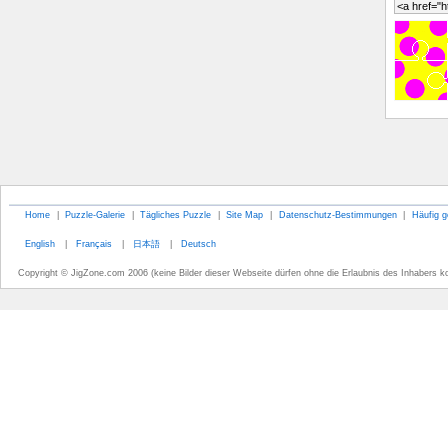
Home
|
Puzzle-Galerie
|
Tägliches Puzzle
|
Site Map
|
Datenschutz-Bestimmungen
|
Häufig g
English
|
Français
|
日本語
|
Deutsch
Copyright © JigZone.com 2006 (keine Bilder dieser Webseite dürfen ohne die Erlaubnis des Inhabers k