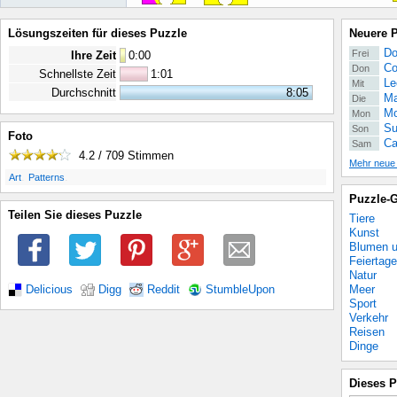
Lösungszeiten für dieses Puzzle
Neuere 
Do
Frei
Ihre Zeit
0
:
00
Co
Don
Schnellste Zeit
1:01
Le
Mit
Durchschnitt
8:05
Ma
Die
Mo
Mon
Su
Son
Foto
Ca
Sam
4.2 / 709
Stimmen
Mehr neue
.
.
Art
Patterns
Puzzle-G
Teilen Sie dieses Puzzle
Tiere
Kunst
Blumen u
Feiertage
Natur
Meer
Delicious
Digg
Reddit
StumbleUpon
Sport
Verkehr
Reisen
Dinge
Dieses P