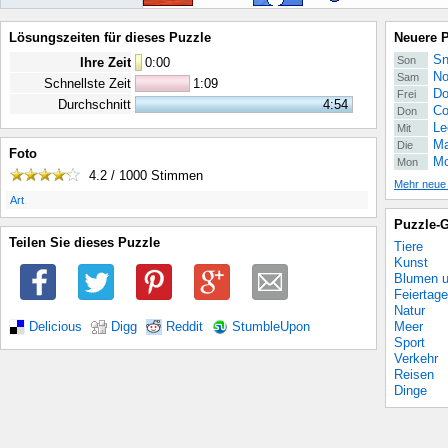
Lösungszeiten für dieses Puzzle
Neuere 
Sn
Son
Ihre Zeit
0
:
00
No
Sam
Schnellste Zeit
1:09
Do
Frei
Durchschnitt
4:54
Co
Don
Le
Mit
Ma
Die
Foto
Mo
Mon
4.2 / 1000
Stimmen
Mehr neue
.
Art
Puzzle-G
Teilen Sie dieses Puzzle
Tiere
Kunst
Blumen u
Feiertage
Natur
Meer
Delicious
Digg
Reddit
StumbleUpon
Sport
Verkehr
Reisen
Dinge