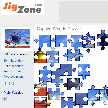
Captive Worlds Puzzle
48 Teile Klassisch
•
Schnitt ändern
•
Teile mischen
•
Autom. lösen
•
Neu beginnen
0
:
00
•
Mehr Puzzles