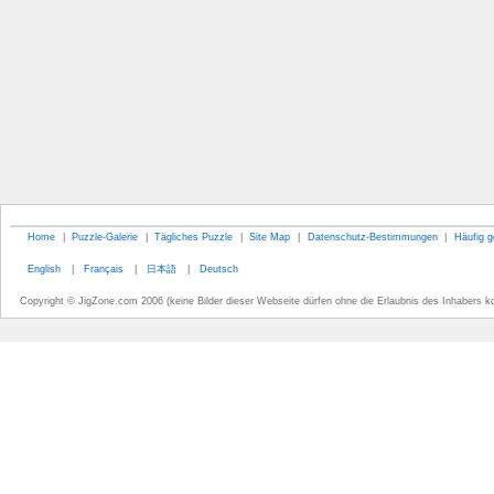
Home
|
Puzzle-Galerie
|
Tägliches Puzzle
|
Site Map
|
Datenschutz-Bestimmungen
|
Häufig g
English
|
Français
|
日本語
|
Deutsch
Copyright © JigZone.com 2006 (keine Bilder dieser Webseite dürfen ohne die Erlaubnis des Inhabers k