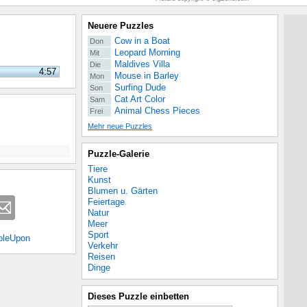
Neuere Puzzles
Cow in a Boat
Don
Leopard Morning
Mit
Maldives Villa
Die
4:57
Mouse in Barley
Mon
Surfing Dude
Son
Cat Art Color
Sam
Animal Chess Pieces
Frei
Mehr neue Puzzles
Puzzle-Galerie
Tiere
Kunst
Blumen u. Gärten
Feiertage
Natur
Meer
Sport
bleUpon
Verkehr
Reisen
Dinge
Dieses Puzzle einbetten