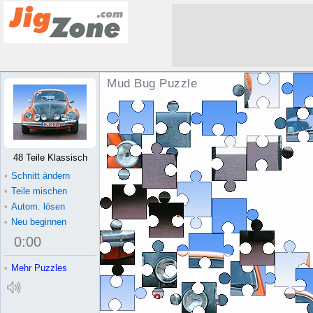
Mud Bug Puzzle
48 Teile Klassisch
•
Schnitt ändern
•
Teile mischen
•
Autom. lösen
•
Neu beginnen
0
:
00
•
Mehr Puzzles