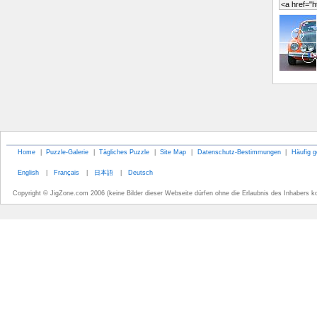
Home
|
Puzzle-Galerie
|
Tägliches Puzzle
|
Site Map
|
Datenschutz-Bestimmungen
|
Häufig g
English
|
Français
|
日本語
|
Deutsch
Copyright © JigZone.com 2006 (keine Bilder dieser Webseite dürfen ohne die Erlaubnis des Inhabers k