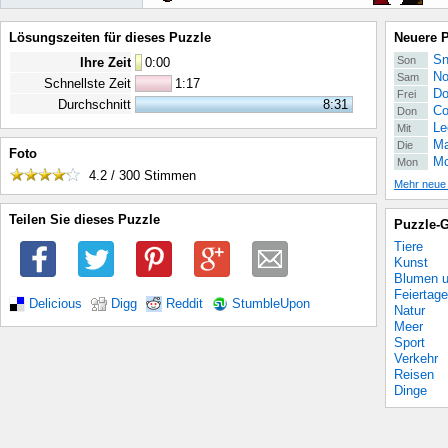
Lösungszeiten für dieses Puzzle
Neuere 
Sn
Son
Ihre Zeit
0
:
00
No
Sam
Schnellste Zeit
1:17
Do
Frei
Durchschnitt
8:31
Co
Don
Le
Mit
Ma
Die
Foto
Mo
Mon
4.2 / 300
Stimmen
Mehr neue
Teilen Sie dieses Puzzle
Puzzle-G
Tiere
Kunst
Blumen u
Feiertage
Delicious
Digg
Reddit
StumbleUpon
Natur
Meer
Sport
Verkehr
Reisen
Dinge