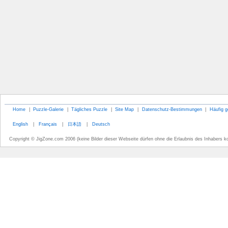
Home
|
Puzzle-Galerie
|
Tägliches Puzzle
|
Site Map
|
Datenschutz-Bestimmungen
|
Häufig g
English
|
Français
|
日本語
|
Deutsch
Copyright © JigZone.com 2006 (keine Bilder dieser Webseite dürfen ohne die Erlaubnis des Inhabers k