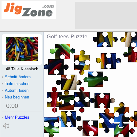
Golf tees Puzzle
48 Teile Klassisch
•
Schnitt ändern
•
Teile mischen
•
Autom. lösen
•
Neu beginnen
0
:
00
•
Mehr Puzzles