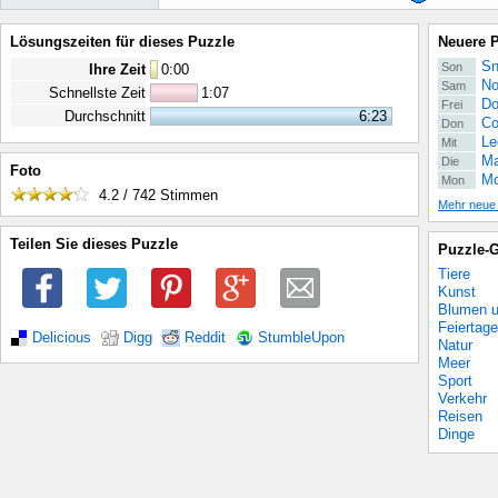
Lösungszeiten für dieses Puzzle
Neuere 
Sn
Son
Ihre Zeit
0
:
00
No
Sam
Schnellste Zeit
1:07
Do
Frei
Durchschnitt
6:23
Co
Don
Le
Mit
Ma
Die
Foto
Mo
Mon
4.2 / 742
Stimmen
Mehr neue
Teilen Sie dieses Puzzle
Puzzle-G
Tiere
Kunst
Blumen u
Feiertage
Delicious
Digg
Reddit
StumbleUpon
Natur
Meer
Sport
Verkehr
Reisen
Dinge