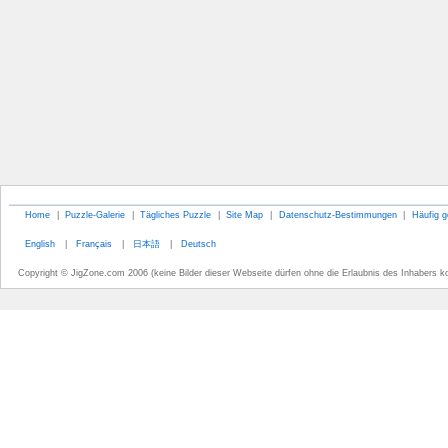
Home
|
Puzzle-Galerie
|
Tägliches Puzzle
|
Site Map
|
Datenschutz-Bestimmungen
|
Häufig g
English
|
Français
|
日本語
|
Deutsch
Copyright © JigZone.com 2006 (keine Bilder dieser Webseite dürfen ohne die Erlaubnis des Inhabers k