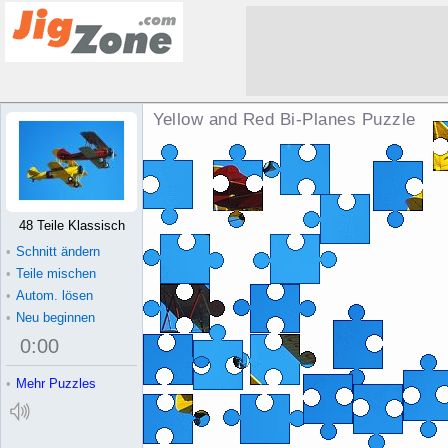
Yellow and Red Bi-Planes Puzzle
48 Teile Klassisch
•
Schnitt ändern
•
Teile mischen
•
Autom. lösen
•
Neu beginnen
0
:
00
•
Mehr Puzzles