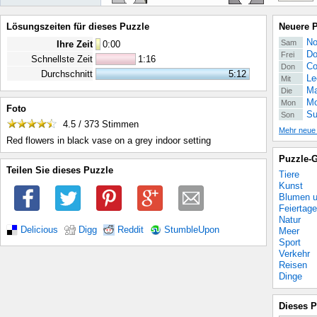
Lösungszeiten für dieses Puzzle
Neuere 
No
Sam
Ihre Zeit
0
:
00
Do
Frei
Schnellste Zeit
1:16
Co
Don
Durchschnitt
5:12
Le
Mit
Ma
Die
Mo
Mon
Foto
Su
Son
4.5 / 373
Stimmen
Mehr neue
Red flowers in black vase on a grey indoor setting
Puzzle-G
Teilen Sie dieses Puzzle
Tiere
Kunst
Blumen u
Feiertage
Natur
Delicious
Digg
Reddit
StumbleUpon
Meer
Sport
Verkehr
Reisen
Dinge
Dieses P