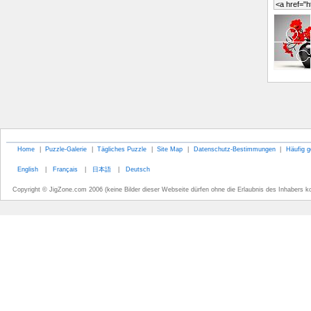
Home
|
Puzzle-Galerie
|
Tägliches Puzzle
|
Site Map
|
Datenschutz-Bestimmungen
|
Häufig g
English
|
Français
|
日本語
|
Deutsch
Copyright © JigZone.com 2006 (keine Bilder dieser Webseite dürfen ohne die Erlaubnis des Inhabers k