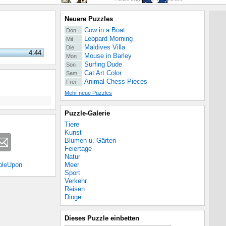
Neuere Puzzles
Cow in a Boat
Don
Leopard Morning
Mit
Maldives Villa
Die
4:44
Mouse in Barley
Mon
Surfing Dude
Son
Cat Art Color
Sam
Animal Chess Pieces
Frei
Mehr neue Puzzles
Puzzle-Galerie
Tiere
Kunst
Blumen u. Gärten
Feiertage
Natur
Meer
bleUpon
Sport
Verkehr
Reisen
Dinge
Dieses Puzzle einbetten