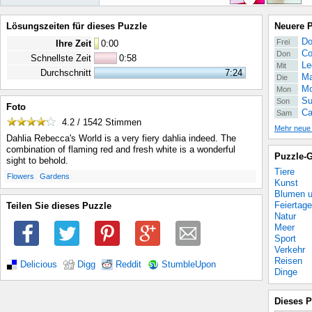
Lösungszeiten für dieses Puzzle
Neuere 
Do
Frei
Ihre Zeit
0
:
00
Co
Don
Schnellste Zeit
0:58
Le
Mit
Durchschnitt
7:24
Ma
Die
Mo
Mon
Su
Son
Foto
Ca
Sam
4.2 / 1542
Stimmen
Mehr neue
Dahlia Rebecca's World is a very fiery dahlia indeed. The
combination of flaming red and fresh white is a wonderful
Puzzle-G
sight to behold.
Tiere
.
.
Flowers
Gardens
Kunst
Blumen u
Feiertage
Teilen Sie dieses Puzzle
Natur
Meer
Sport
Verkehr
Reisen
Delicious
Digg
Reddit
StumbleUpon
Dinge
Dieses P