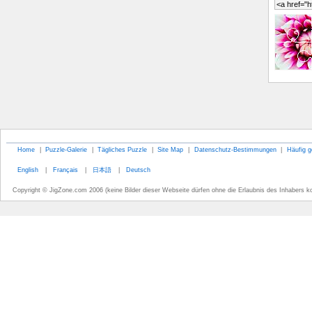
Home
|
Puzzle-Galerie
|
Tägliches Puzzle
|
Site Map
|
Datenschutz-Bestimmungen
|
Häufig g
English
|
Français
|
日本語
|
Deutsch
Copyright © JigZone.com 2006 (keine Bilder dieser Webseite dürfen ohne die Erlaubnis des Inhabers k