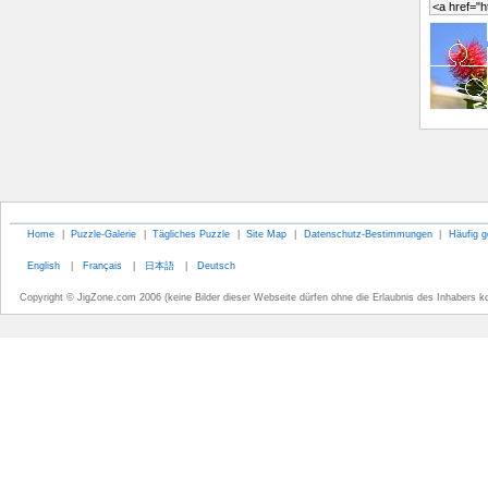
Home
|
Puzzle-Galerie
|
Tägliches Puzzle
|
Site Map
|
Datenschutz-Bestimmungen
|
Häufig g
English
|
Français
|
日本語
|
Deutsch
Copyright © JigZone.com 2006 (keine Bilder dieser Webseite dürfen ohne die Erlaubnis des Inhabers k