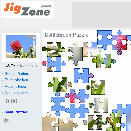
Bottlebrush Puzzle
48 Teile Klassisch
•
Schnitt ändern
•
Teile mischen
•
Autom. lösen
•
Neu beginnen
0
:
00
•
Mehr Puzzles