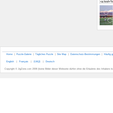
Home
|
Puzzle-Galerie
|
Tägliches Puzzle
|
Site Map
|
Datenschutz-Bestimmungen
|
Häufig g
English
|
Français
|
日本語
|
Deutsch
Copyright © JigZone.com 2006 (keine Bilder dieser Webseite dürfen ohne die Erlaubnis des Inhabers k