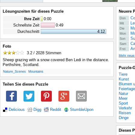
Lösungszeiten für dieses Puzzle
Neuere 
Co
Don
Ihre Zeit
0
:
00
Le
Mit
Schnellste Zeit
0:49
Ma
Die
Durchschnitt
4:12
Mo
Mon
Su
Son
Ca
Sam
Foto
An
Frei
3.2 / 2028
Stimmen
Mehr neue
Sheep grazing with a snow covered Ben Ledi in the distance.
Perthshire, Scotland.
Puzzle-G
.
.
Nature_Scenes
Mountains
Tiere
Kunst
Blumen u
Teilen Sie dieses Puzzle
Feiertage
Natur
Meer
Sport
Verkehr
Delicious
Digg
Reddit
StumbleUpon
Reisen
Dinge
Dieses P