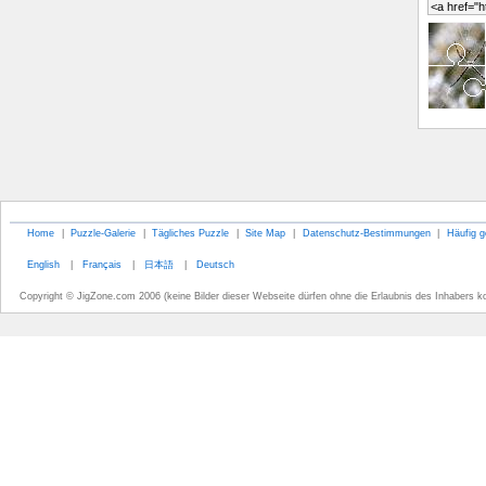
Home
|
Puzzle-Galerie
|
Tägliches Puzzle
|
Site Map
|
Datenschutz-Bestimmungen
|
Häufig g
English
|
Français
|
日本語
|
Deutsch
Copyright © JigZone.com 2006 (keine Bilder dieser Webseite dürfen ohne die Erlaubnis des Inhabers k