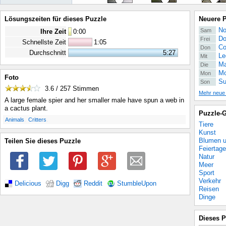
Lösungszeiten für dieses Puzzle
Neuere 
No
Sam
Ihre Zeit
0
:
00
Do
Frei
Schnellste Zeit
1:05
Co
Don
Durchschnitt
5:27
Le
Mit
Ma
Die
Mo
Mon
Foto
Su
Son
3.6 / 257
Stimmen
Mehr neue
A large female spier and her smaller male have spun a web in
a cactus plant.
Puzzle-G
.
.
Animals
Critters
Tiere
Kunst
Blumen u
Teilen Sie dieses Puzzle
Feiertage
Natur
Meer
Sport
Verkehr
Delicious
Digg
Reddit
StumbleUpon
Reisen
Dinge
Dieses P