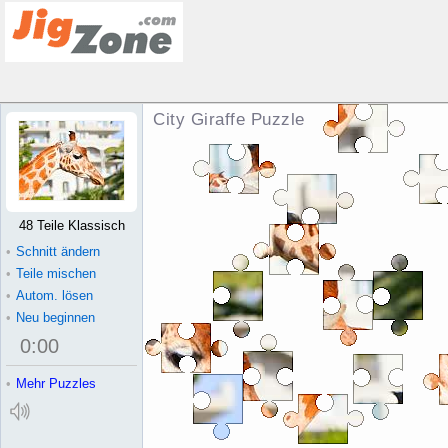
City Giraffe Puzzle
48 Teile Klassisch
•
Schnitt ändern
•
Teile mischen
•
Autom. lösen
•
Neu beginnen
0
:
00
•
Mehr Puzzles