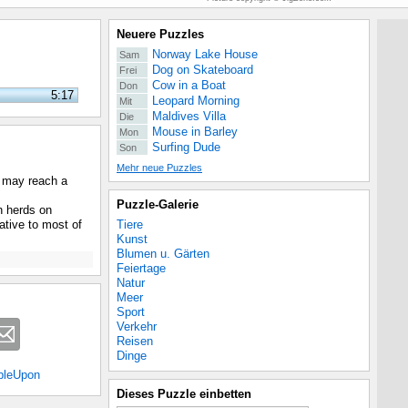
Neuere Puzzles
Norway Lake House
Sam
Dog on Skateboard
Frei
Cow in a Boat
Don
5:17
Leopard Morning
Mit
Maldives Villa
Die
Mouse in Barley
Mon
Surfing Dude
Son
Mehr neue Puzzles
d may reach a
Puzzle-Galerie
in herds on
Tiere
ative to most of
Kunst
Blumen u. Gärten
Feiertage
Natur
Meer
Sport
Verkehr
Reisen
Dinge
bleUpon
Dieses Puzzle einbetten