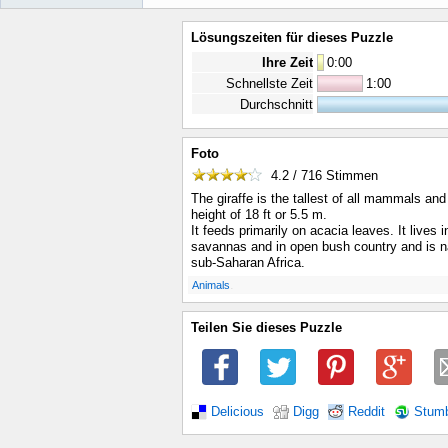
Lösungszeiten für dieses Puzzle
Ihre Zeit
0
:
00
Schnellste Zeit
1:00
Durchschnitt
Foto
4.2 / 716
Stimmen
The giraffe is the tallest of all mammals an
height of 18 ft or 5.5 m.
It feeds primarily on acacia leaves. It lives 
savannas and in open bush country and is n
sub-Saharan Africa.
.
Animals
Teilen Sie dieses Puzzle
Delicious
Digg
Reddit
Stum