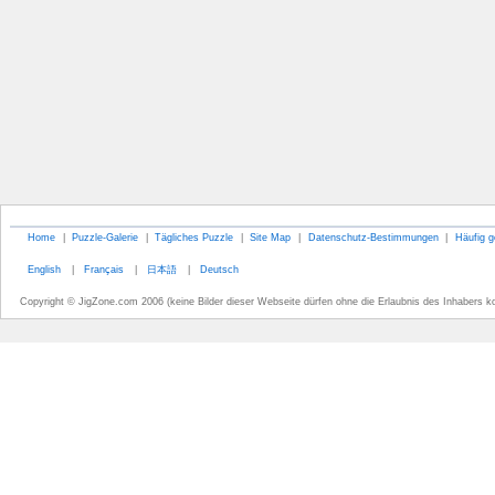
Home
|
Puzzle-Galerie
|
Tägliches Puzzle
|
Site Map
|
Datenschutz-Bestimmungen
|
Häufig g
English
|
Français
|
日本語
|
Deutsch
Copyright © JigZone.com 2006 (keine Bilder dieser Webseite dürfen ohne die Erlaubnis des Inhabers k