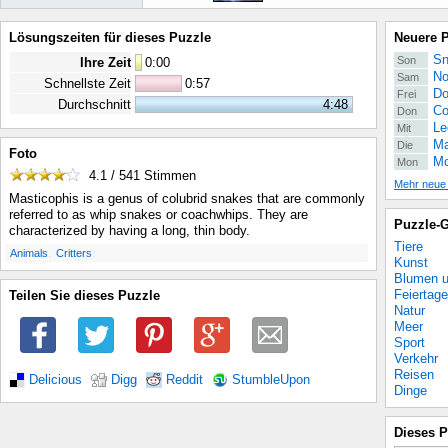
Lösungszeiten für dieses Puzzle
Neuere 
Sn
Son
Ihre Zeit
0
:
00
No
Sam
Schnellste Zeit
0:57
Do
Frei
Durchschnitt
4:48
Co
Don
Le
Mit
Ma
Die
Foto
Mo
Mon
4.1 / 541
Stimmen
Mehr neue
Masticophis is a genus of colubrid snakes that are commonly
referred to as whip snakes or coachwhips. They are
Puzzle-G
characterized by having a long, thin body.
Tiere
.
.
Animals
Critters
Kunst
Blumen u
Feiertage
Teilen Sie dieses Puzzle
Natur
Meer
Sport
Verkehr
Reisen
Delicious
Digg
Reddit
StumbleUpon
Dinge
Dieses P