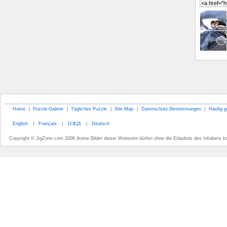
Home
|
Puzzle-Galerie
|
Tägliches Puzzle
|
Site Map
|
Datenschutz-Bestimmungen
|
Häufig g
English
|
Français
|
日本語
|
Deutsch
Copyright © JigZone.com 2006 (keine Bilder dieser Webseite dürfen ohne die Erlaubnis des Inhabers k