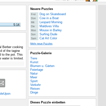
Neuere Puzzles
Dog on Skateboard
Frei
Cow in a Boat
Don
Leopard Morning
Mit
5:14
Maldives Villa
Die
Mouse in Barley
Mon
Surfing Dude
Son
Cat Art Color
Sam
Mehr neue Puzzles
al Berber cooking
d of the tagine
Puzzle-Galerie
 to the pot. This
Tiere
 water is limited.
Kunst
Blumen u. Gärten
Feiertage
Natur
Meer
Sport
Verkehr
Reisen
Dinge
bleUpon
Dieses Puzzle einbetten