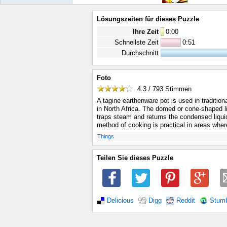
Lösungszeiten für dieses Puzzle
Ihre Zeit
0
:
00
Schnellste Zeit
0:51
Durchschnitt
Foto
4.3 / 793
Stimmen
A tagine earthenware pot is used in tradition
in North Africa. The domed or cone-shaped li
traps steam and returns the condensed liquid
method of cooking is practical in areas where
.
Things
Teilen Sie dieses Puzzle
Delicious
Digg
Reddit
Stum