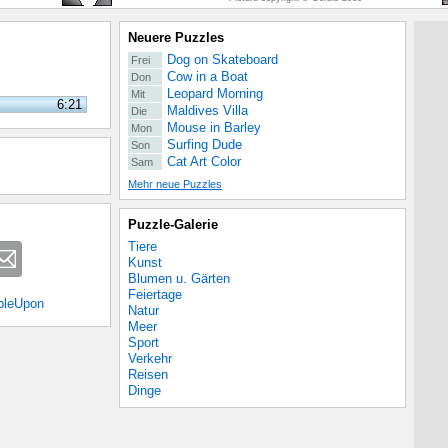
Neuere Puzzles
Dog on Skateboard
Frei
Cow in a Boat
Don
Leopard Morning
Mit
6:21
Maldives Villa
Die
Mouse in Barley
Mon
Surfing Dude
Son
Cat Art Color
Sam
Mehr neue Puzzles
Puzzle-Galerie
Tiere
Kunst
Blumen u. Gärten
Feiertage
bleUpon
Natur
Meer
Sport
Verkehr
Reisen
Dinge