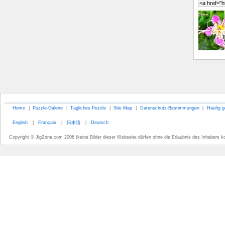
Home
|
Puzzle-Galerie
|
Tägliches Puzzle
|
Site Map
|
Datenschutz-Bestimmungen
|
Häufig g
English
|
Français
|
日本語
|
Deutsch
Copyright © JigZone.com 2006 (keine Bilder dieser Webseite dürfen ohne die Erlaubnis des Inhabers k