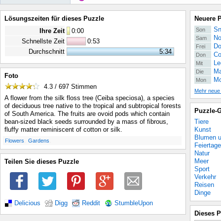
Lösungszeiten für dieses Puzzle
Neuere 
Sn
Son
Ihre Zeit
0
:
00
No
Sam
Schnellste Zeit
0:53
Do
Frei
Durchschnitt
5:34
Co
Don
Le
Mit
Ma
Die
Foto
Mo
Mon
4.3 / 697
Stimmen
Mehr neue
A flower from the silk floss tree (Ceiba speciosa), a species
of deciduous tree native to the tropical and subtropical forests
Puzzle-G
of South America. The fruits are ovoid pods which contain
Tiere
bean-sized black seeds surrounded by a mass of fibrous,
Kunst
fluffy matter reminiscent of cotton or silk.
Blumen u
.
.
Flowers
Gardens
Feiertage
Natur
Meer
Teilen Sie dieses Puzzle
Sport
Verkehr
Reisen
Dinge
Delicious
Digg
Reddit
StumbleUpon
Dieses P