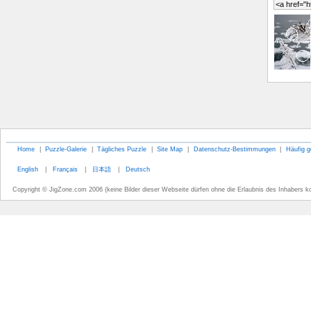
Home
|
Puzzle-Galerie
|
Tägliches Puzzle
|
Site Map
|
Datenschutz-Bestimmungen
|
Häufig g
English
|
Français
|
日本語
|
Deutsch
Copyright © JigZone.com 2006 (keine Bilder dieser Webseite dürfen ohne die Erlaubnis des Inhabers k