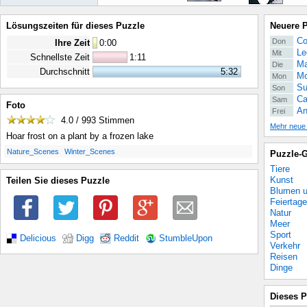
Lösungszeiten für dieses Puzzle
Neuere 
Co
Don
Ihre Zeit
0
:
00
Le
Mit
Schnellste Zeit
1:11
Ma
Die
Durchschnitt
5:32
Mo
Mon
Su
Son
Ca
Sam
Foto
An
Frei
4.0 / 993
Stimmen
Mehr neue
Hoar frost on a plant by a frozen lake
.
.
Nature_Scenes
Winter_Scenes
Puzzle-G
Tiere
Kunst
Teilen Sie dieses Puzzle
Blumen u
Feiertage
Natur
Meer
Sport
Delicious
Digg
Reddit
StumbleUpon
Verkehr
Reisen
Dinge
Dieses P