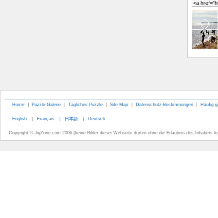
Home
|
Puzzle-Galerie
|
Tägliches Puzzle
|
Site Map
|
Datenschutz-Bestimmungen
|
Häufig g
English
|
Français
|
日本語
|
Deutsch
Copyright © JigZone.com 2006 (keine Bilder dieser Webseite dürfen ohne die Erlaubnis des Inhabers k