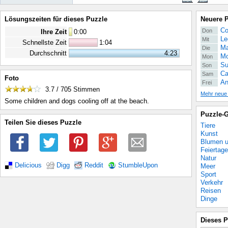
Lösungszeiten für dieses Puzzle
Neuere 
Co
Don
Ihre Zeit
0
:
00
Le
Mit
Schnellste Zeit
1:04
Ma
Die
Durchschnitt
4:23
Mo
Mon
Su
Son
Ca
Sam
Foto
An
Frei
3.7 / 705
Stimmen
Mehr neue
Some children and dogs cooling off at the beach.
Puzzle-G
Teilen Sie dieses Puzzle
Tiere
Kunst
Blumen u
Feiertage
Natur
Delicious
Digg
Reddit
StumbleUpon
Meer
Sport
Verkehr
Reisen
Dinge
Dieses P