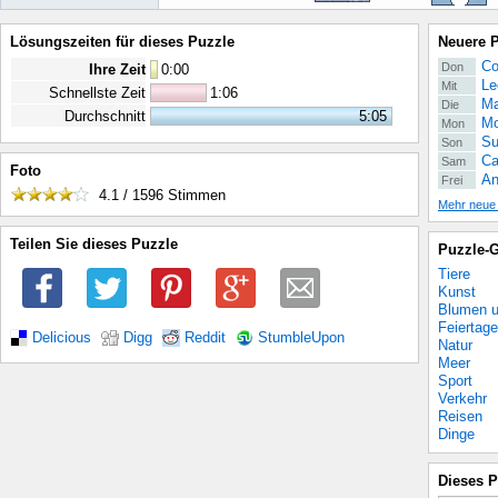
Lösungszeiten für dieses Puzzle
Neuere 
Co
Don
Ihre Zeit
0
:
00
Le
Mit
Schnellste Zeit
1:06
Ma
Die
Durchschnitt
5:05
Mo
Mon
Su
Son
Ca
Sam
Foto
An
Frei
4.1 / 1596
Stimmen
Mehr neue
Teilen Sie dieses Puzzle
Puzzle-G
Tiere
Kunst
Blumen u
Feiertage
Delicious
Digg
Reddit
StumbleUpon
Natur
Meer
Sport
Verkehr
Reisen
Dinge
Dieses P