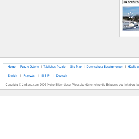
Home
|
Puzzle-Galerie
|
Tägliches Puzzle
|
Site Map
|
Datenschutz-Bestimmungen
|
Häufig g
English
|
Français
|
日本語
|
Deutsch
Copyright © JigZone.com 2006 (keine Bilder dieser Webseite dürfen ohne die Erlaubnis des Inhabers k