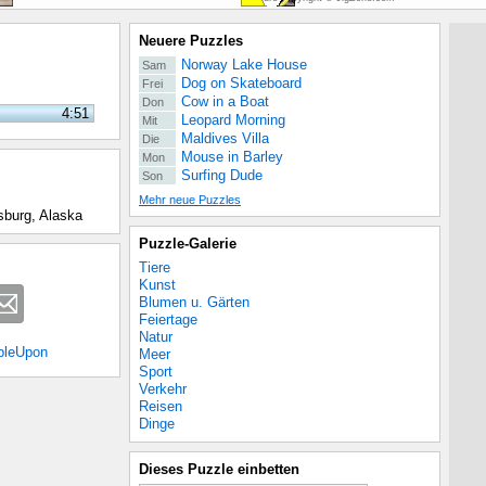
Neuere Puzzles
Norway Lake House
Sam
Dog on Skateboard
Frei
Cow in a Boat
Don
4:51
Leopard Morning
Mit
Maldives Villa
Die
Mouse in Barley
Mon
Surfing Dude
Son
Mehr neue Puzzles
sburg, Alaska
Puzzle-Galerie
Tiere
Kunst
Blumen u. Gärten
Feiertage
Natur
bleUpon
Meer
Sport
Verkehr
Reisen
Dinge
Dieses Puzzle einbetten