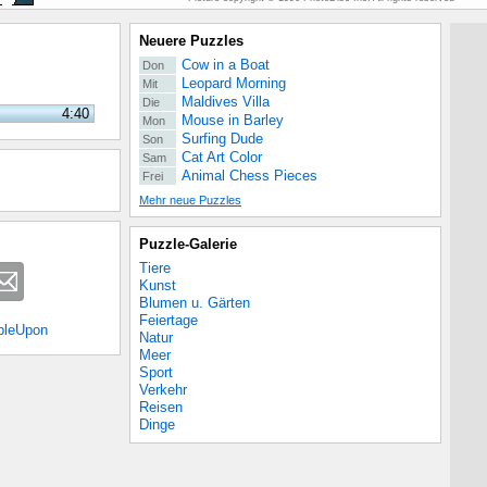
Neuere Puzzles
Cow in a Boat
Don
Leopard Morning
Mit
Maldives Villa
Die
4:40
Mouse in Barley
Mon
Surfing Dude
Son
Cat Art Color
Sam
Animal Chess Pieces
Frei
Mehr neue Puzzles
Puzzle-Galerie
Tiere
Kunst
Blumen u. Gärten
Feiertage
bleUpon
Natur
Meer
Sport
Verkehr
Reisen
Dinge