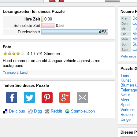
Lösungszeiten für dieses Puzzle
Neuere 
Do
Frei
Ihre Zeit
0
:
00
Co
Don
Schnellste Zeit
0:56
Le
Mit
Durchschnitt
4:58
Ma
Die
Mo
Mon
Su
Son
Foto
Ca
Sam
4.1 / 791
Stimmen
Mehr neue
Hood ornament on an old Janguar vehicle against a red
background
Puzzle-G
.
.
Transport
Land
Tiere
Kunst
Blumen u
Teilen Sie dieses Puzzle
Feiertage
Natur
Meer
Sport
Verkehr
Delicious
Digg
Reddit
StumbleUpon
Reisen
Dinge
Dieses P