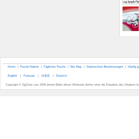
Home
|
Puzzle-Galerie
|
Tägliches Puzzle
|
Site Map
|
Datenschutz-Bestimmungen
|
Häufig g
English
|
Français
|
日本語
|
Deutsch
Copyright © JigZone.com 2006 (keine Bilder dieser Webseite dürfen ohne die Erlaubnis des Inhabers k