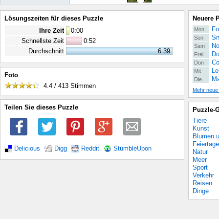
Lösungszeiten für dieses Puzzle
Neuere 
Fo
Mon
Ihre Zeit
0
:
00
Sn
Son
Schnellste Zeit
0:52
No
Sam
Durchschnitt
6:39
Do
Frei
Co
Don
Le
Mit
Foto
Ma
Die
4.4 / 413
Stimmen
Mehr neue
Teilen Sie dieses Puzzle
Puzzle-G
Tiere
Kunst
Blumen u
Feiertage
Delicious
Digg
Reddit
StumbleUpon
Natur
Meer
Sport
Verkehr
Reisen
Dinge