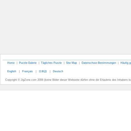
Home
|
Puzzle-Galerie
|
Tägliches Puzzle
|
Site Map
|
Datenschutz-Bestimmungen
|
Häufig g
English
|
Français
|
日本語
|
Deutsch
Copyright © JigZone.com 2006 (keine Bilder dieser Webseite dürfen ohne die Erlaubnis des Inhabers k