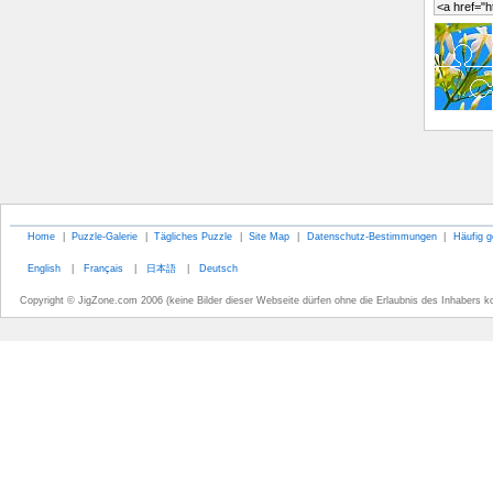
Home
|
Puzzle-Galerie
|
Tägliches Puzzle
|
Site Map
|
Datenschutz-Bestimmungen
|
Häufig g
English
|
Français
|
日本語
|
Deutsch
Copyright © JigZone.com 2006 (keine Bilder dieser Webseite dürfen ohne die Erlaubnis des Inhabers k