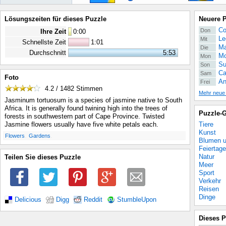
Lösungszeiten für dieses Puzzle
Neuere 
Co
Don
Ihre Zeit
0
:
00
Le
Mit
Schnellste Zeit
1:01
Ma
Die
Durchschnitt
5:53
Mo
Mon
Su
Son
Ca
Sam
Foto
An
Frei
4.2 / 1482
Stimmen
Mehr neue
Jasminum tortuosum is a species of jasmine native to South
Africa. It is generally found twining high into the trees of
Puzzle-G
forests in southwestern part of Cape Province. Twisted
Tiere
Jasmine flowers usually have five white petals each.
Kunst
.
.
Flowers
Gardens
Blumen u
Feiertage
Natur
Teilen Sie dieses Puzzle
Meer
Sport
Verkehr
Reisen
Dinge
Delicious
Digg
Reddit
StumbleUpon
Dieses P