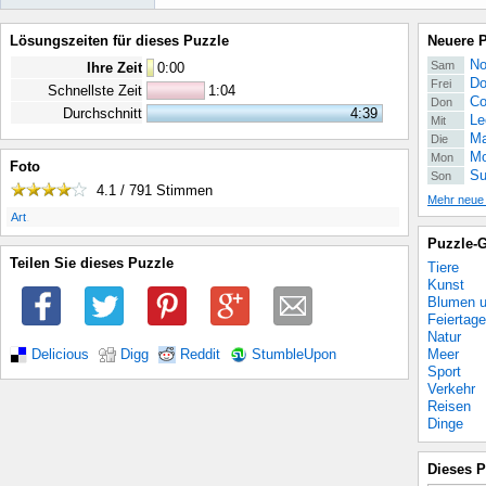
Lösungszeiten für dieses Puzzle
Neuere 
No
Sam
Ihre Zeit
0
:
00
Do
Frei
Schnellste Zeit
1:04
Co
Don
Durchschnitt
4:39
Le
Mit
Ma
Die
Mo
Mon
Foto
Su
Son
4.1 / 791
Stimmen
Mehr neue
.
Art
Puzzle-G
Teilen Sie dieses Puzzle
Tiere
Kunst
Blumen u
Feiertage
Natur
Meer
Delicious
Digg
Reddit
StumbleUpon
Sport
Verkehr
Reisen
Dinge
Dieses P