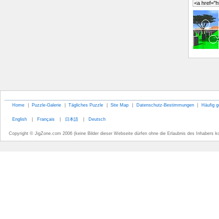
Home
|
Puzzle-Galerie
|
Tägliches Puzzle
|
Site Map
|
Datenschutz-Bestimmungen
|
Häufig g
English
|
Français
|
日本語
|
Deutsch
Copyright © JigZone.com 2006 (keine Bilder dieser Webseite dürfen ohne die Erlaubnis des Inhabers k