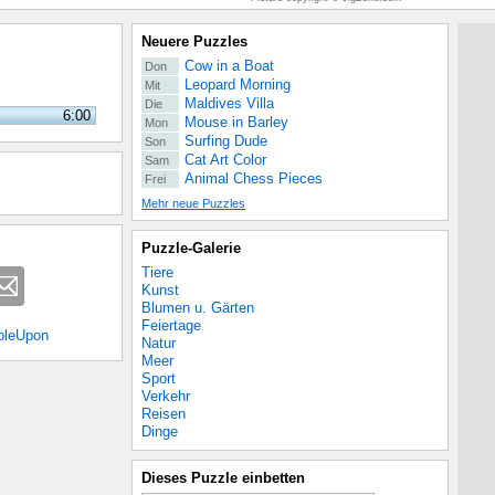
Neuere Puzzles
Cow in a Boat
Don
Leopard Morning
Mit
Maldives Villa
Die
6:00
Mouse in Barley
Mon
Surfing Dude
Son
Cat Art Color
Sam
Animal Chess Pieces
Frei
Mehr neue Puzzles
Puzzle-Galerie
Tiere
Kunst
Blumen u. Gärten
Feiertage
bleUpon
Natur
Meer
Sport
Verkehr
Reisen
Dinge
Dieses Puzzle einbetten