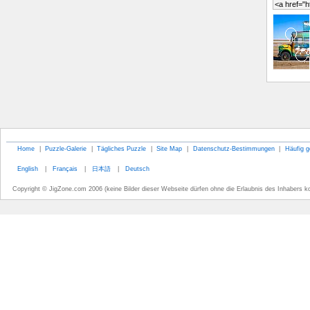
Home
|
Puzzle-Galerie
|
Tägliches Puzzle
|
Site Map
|
Datenschutz-Bestimmungen
|
Häufig g
English
|
Français
|
日本語
|
Deutsch
Copyright © JigZone.com 2006 (keine Bilder dieser Webseite dürfen ohne die Erlaubnis des Inhabers k