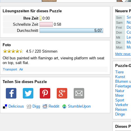
Lösungszeiten für dieses Puzzle
Neuere 
Sn
Son
Ihre Zeit
0
:
00
No
Sam
Schnellste Zeit
0:58
Do
Frei
Durchschnitt
5:07
Co
Don
Le
Mit
Ma
Die
Foto
Mo
Mon
4.5 / 220
Stimmen
Mehr neue
Old bus painted with flamingo art, viewing platform with seat
on top, salt flat.
Puzzle-G
.
.
Transport
Air
Tiere
Kunst
Blumen u
Teilen Sie dieses Puzzle
Feiertage
Natur
Meer
Sport
Verkehr
Delicious
Digg
Reddit
StumbleUpon
Reisen
Dinge
Dieses P