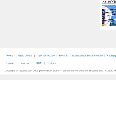
Home
|
Puzzle-Galerie
|
Tägliches Puzzle
|
Site Map
|
Datenschutz-Bestimmungen
|
Häufig g
English
|
Français
|
日本語
|
Deutsch
Copyright © JigZone.com 2006 (keine Bilder dieser Webseite dürfen ohne die Erlaubnis des Inhabers k