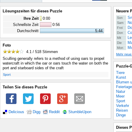
Lösungszeiten für dieses Puzzle
Neuere 
Sn
Son
Ihre Zeit
0
:
00
No
Sam
Schnellste Zeit
0:56
Do
Frei
Durchschnitt
5:44
Co
Don
Le
Mit
Ma
Die
Foto
Mo
Mon
4.1 / 518
Stimmen
Mehr neue
Sculling generally refers to a method of using oars to propel
watercraft in which the oar or oars touch the water on both the
Puzzle-G
port and starboard sides of the craft
Tiere
.
Sport
Kunst
Blumen u
Feiertage
Teilen Sie dieses Puzzle
Natur
Meer
Sport
Verkehr
Reisen
Delicious
Digg
Reddit
StumbleUpon
Dinge
Dieses P