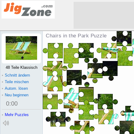
Chairs in the Park Puzzle
48 Teile Klassisch
•
Schnitt ändern
•
Teile mischen
•
Autom. lösen
•
Neu beginnen
0
:
00
•
Mehr Puzzles