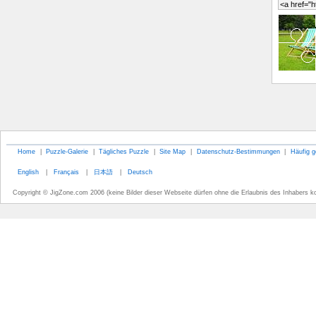
Home
|
Puzzle-Galerie
|
Tägliches Puzzle
|
Site Map
|
Datenschutz-Bestimmungen
|
Häufig g
English
|
Français
|
日本語
|
Deutsch
Copyright © JigZone.com 2006 (keine Bilder dieser Webseite dürfen ohne die Erlaubnis des Inhabers k