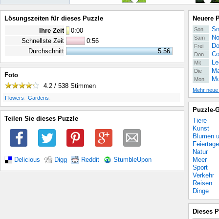
Lösungszeiten für dieses Puzzle
Neuere 
Sn
Son
Ihre Zeit
0
:
00
No
Sam
Schnellste Zeit
0:56
Do
Frei
Durchschnitt
5:56
Co
Don
Le
Mit
Ma
Die
Foto
Mo
Mon
4.2 / 538
Stimmen
Mehr neue
.
.
Flowers
Gardens
Puzzle-G
Teilen Sie dieses Puzzle
Tiere
Kunst
Blumen u
Feiertage
Natur
Meer
Delicious
Digg
Reddit
StumbleUpon
Sport
Verkehr
Reisen
Dinge
Dieses P