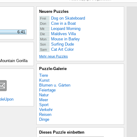
Neuere Puzzles
Dog on Skateboard
Frei
Cow in a Boat
Don
Leopard Morning
Mit
6:41
Maldives Villa
Die
Mouse in Barley
Mon
Surfing Dude
Son
Cat Art Color
Sam
Mehr neue Puzzles
 Mountain Gorilla
Puzzle-Galerie
Tiere
Kunst
Blumen u. Gärten
Feiertage
Natur
bleUpon
Meer
Sport
Verkehr
Reisen
Dinge
Dieses Puzzle einbetten