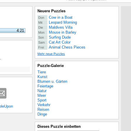
Neuere Puzzles
Cow in a Boat
Don
Leopard Morning
Mit
Maldives Villa
Die
4:21
Mouse in Barley
Mon
Surfing Dude
Son
Cat Art Color
Sam
Animal Chess Pieces
Frei
Mehr neue Puzzles
.
Puzzle-Galerie
Tiere
Kunst
Blumen u. Gärten
Feiertage
Natur
Meer
Sport
Verkehr
bleUpon
Reisen
Dinge
Dieses Puzzle einbetten