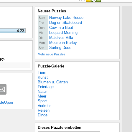
Neuere Puzzles
Norway Lake House
Sam
Dog on Skateboard
Frei
Cow in a Boat
Don
4:23
Leopard Morning
Mit
Maldives Villa
Die
Mouse in Barley
Mon
Surfing Dude
Son
Mehr neue Puzzles
py.
Puzzle-Galerie
Tiere
Kunst
Blumen u. Gärten
Feiertage
Natur
Meer
Sport
bleUpon
Verkehr
Reisen
Dinge
Dieses Puzzle einbetten