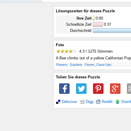
Lösungszeiten für dieses Puzzle
Ihre Zeit
0
:
00
Schnellste Zeit
0:37
Durchschnitt
Foto
4.3 / 1275
Stimmen
A Bee climbs out of a yellow Californian Pop
.
.
.
Flowers
Gardens
Flower_Close-Ups
Teilen Sie dieses Puzzle
Delicious
Digg
Reddit
Stum