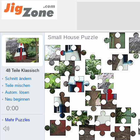
Small House Puzzle
48 Teile Klassisch
•
Schnitt ändern
•
Teile mischen
•
Autom. lösen
•
Neu beginnen
0
:
00
•
Mehr Puzzles