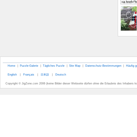
Home
|
Puzzle-Galerie
|
Tägliches Puzzle
|
Site Map
|
Datenschutz-Bestimmungen
|
Häufig g
English
|
Français
|
日本語
|
Deutsch
Copyright © JigZone.com 2006 (keine Bilder dieser Webseite dürfen ohne die Erlaubnis des Inhabers k