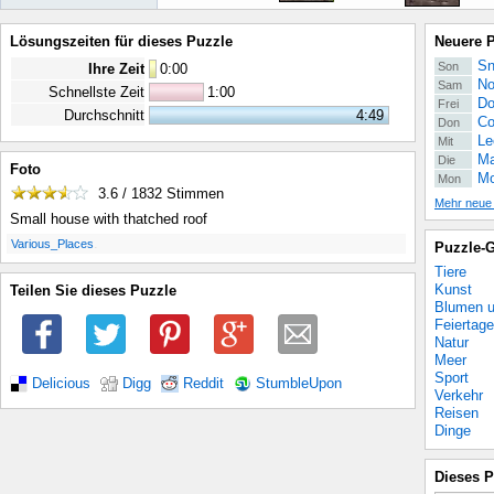
Lösungszeiten für dieses Puzzle
Neuere 
Sn
Son
Ihre Zeit
0
:
00
No
Sam
Schnellste Zeit
1:00
Do
Frei
Durchschnitt
4:49
Co
Don
Le
Mit
Ma
Die
Foto
Mo
Mon
3.6 / 1832
Stimmen
Mehr neue
Small house with thatched roof
.
Various_Places
Puzzle-G
Tiere
Kunst
Teilen Sie dieses Puzzle
Blumen u
Feiertage
Natur
Meer
Sport
Delicious
Digg
Reddit
StumbleUpon
Verkehr
Reisen
Dinge
Dieses P