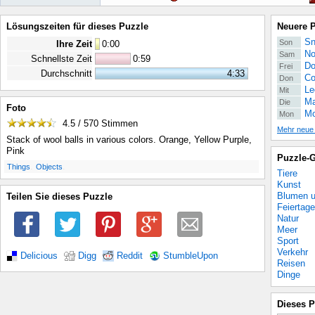
Lösungszeiten für dieses Puzzle
Neuere 
Sn
Son
Ihre Zeit
0
:
00
No
Sam
Schnellste Zeit
0:59
Do
Frei
Durchschnitt
4:33
Co
Don
Le
Mit
Ma
Die
Foto
Mo
Mon
4.5 / 570
Stimmen
Mehr neue
Stack of wool balls in various colors. Orange, Yellow Purple,
Pink
Puzzle-G
.
.
Things
Objects
Tiere
Kunst
Blumen u
Teilen Sie dieses Puzzle
Feiertage
Natur
Meer
Sport
Verkehr
Delicious
Digg
Reddit
StumbleUpon
Reisen
Dinge
Dieses P