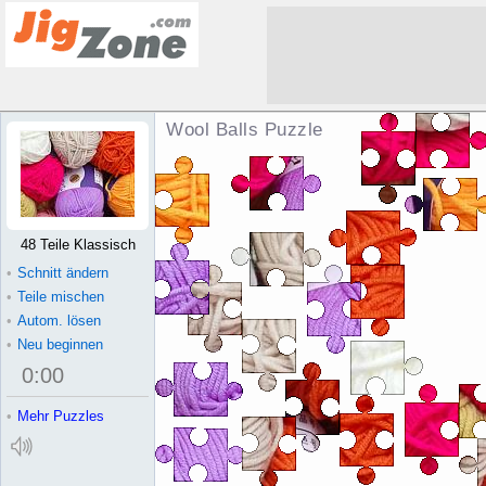
Wool Balls Puzzle
48 Teile Klassisch
•
Schnitt ändern
•
Teile mischen
•
Autom. lösen
•
Neu beginnen
0
:
00
•
Mehr Puzzles