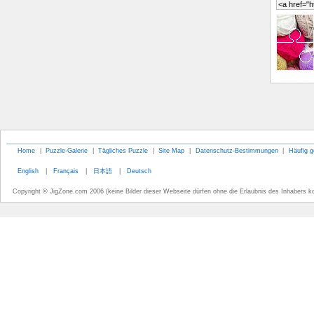
Home
|
Puzzle-Galerie
|
Tägliches Puzzle
|
Site Map
|
Datenschutz-Bestimmungen
|
Häufig g
English
|
Français
|
日本語
|
Deutsch
Copyright © JigZone.com 2006 (keine Bilder dieser Webseite dürfen ohne die Erlaubnis des Inhabers k