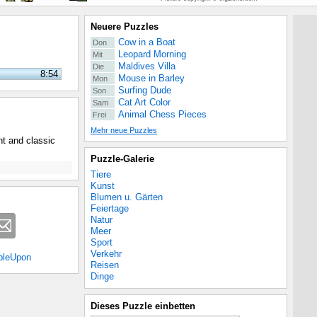
Neuere Puzzles
Cow in a Boat
Don
Leopard Morning
Mit
Maldives Villa
Die
8:54
Mouse in Barley
Mon
Surfing Dude
Son
Cat Art Color
Sam
Animal Chess Pieces
Frei
Mehr neue Puzzles
ht and classic
Puzzle-Galerie
Tiere
Kunst
Blumen u. Gärten
Feiertage
Natur
Meer
Sport
Verkehr
bleUpon
Reisen
Dinge
Dieses Puzzle einbetten