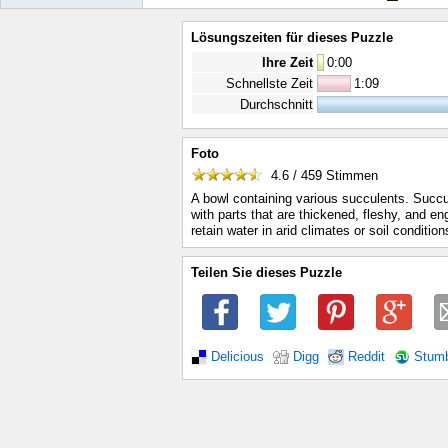
Lösungszeiten für dieses Puzzle
Ihre Zeit
0
:
00
Schnellste Zeit
1:09
Durchschnitt
Foto
4.6 / 459
Stimmen
A bowl containing various succulents. Succu
with parts that are thickened, fleshy, and en
retain water in arid climates or soil condition
Teilen Sie dieses Puzzle
Delicious
Digg
Reddit
Stum