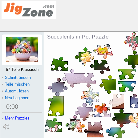
Succulents in Pot Puzzle
67 Teile Klassisch
•
Schnitt ändern
•
Teile mischen
•
Autom. lösen
•
Neu beginnen
0
:
00
•
Mehr Puzzles