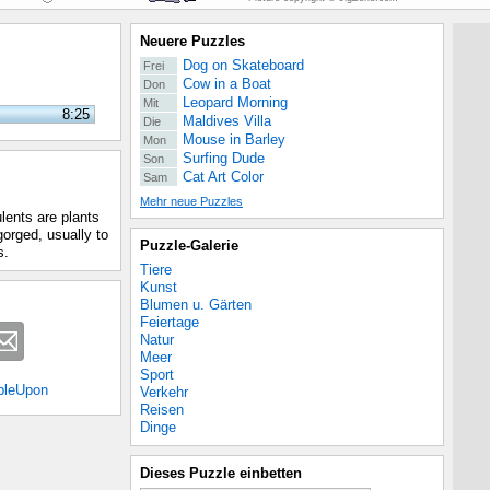
Neuere Puzzles
Dog on Skateboard
Frei
Cow in a Boat
Don
Leopard Morning
Mit
8:25
Maldives Villa
Die
Mouse in Barley
Mon
Surfing Dude
Son
Cat Art Color
Sam
Mehr neue Puzzles
lents are plants
gorged, usually to
Puzzle-Galerie
s.
Tiere
Kunst
Blumen u. Gärten
Feiertage
Natur
Meer
Sport
bleUpon
Verkehr
Reisen
Dinge
Dieses Puzzle einbetten