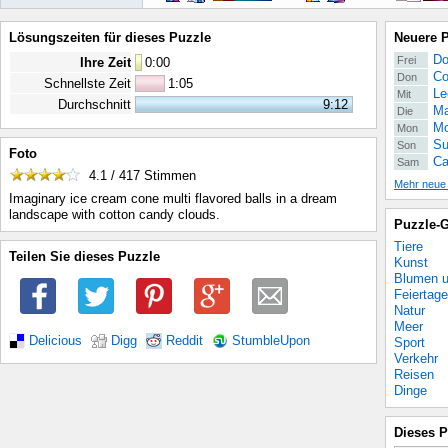
Lösungszeiten für dieses Puzzle
Neuere 
Do
Frei
Ihre Zeit
0
:
00
Co
Don
Schnellste Zeit
1:05
Le
Mit
Durchschnitt
9:12
Ma
Die
Mo
Mon
Su
Son
Foto
Ca
Sam
4.1 / 417
Stimmen
Mehr neue
Imaginary ice cream cone multi flavored balls in a dream
landscape with cotton candy clouds.
Puzzle-G
Tiere
Teilen Sie dieses Puzzle
Kunst
Blumen u
Feiertage
Natur
Meer
Delicious
Digg
Reddit
StumbleUpon
Sport
Verkehr
Reisen
Dinge
Dieses P