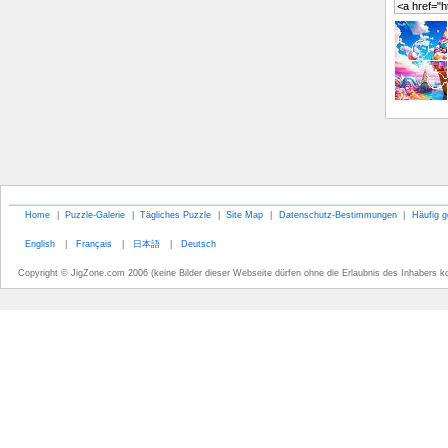
Home
|
Puzzle-Galerie
|
Tägliches Puzzle
|
Site Map
|
Datenschutz-Bestimmungen
|
Häufig g
English
|
Français
|
日本語
|
Deutsch
Copyright © JigZone.com 2006 (keine Bilder dieser Webseite dürfen ohne die Erlaubnis des Inhabers k