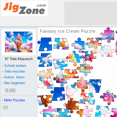
Fantasy Ice Cream Puzzle
67 Teile Klassisch
•
Schnitt ändern
•
Teile mischen
•
Autom. lösen
•
Neu beginnen
0
:
00
•
Mehr Puzzles