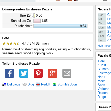
Lösungszeiten für dieses Puzzle
Neuere 
Co
Don
Ihre Zeit
0
:
00
Le
Mit
Schnellste Zeit
1:05
Ma
Die
Durchschnitt
9:54
Mo
Mon
Su
Son
Ca
Sam
Foto
An
Frei
4.4 / 374
Stimmen
Mehr neue
Ramen bowl of steaming egg noodles, eating with chopsticks,
sesame seed, wood chopping block
Puzzle-G
Tiere
Teilen Sie dieses Puzzle
Kunst
Blumen u
Feiertage
Natur
Meer
Delicious
Digg
Reddit
StumbleUpon
Sport
Verkehr
Reisen
Dinge
Dieses P