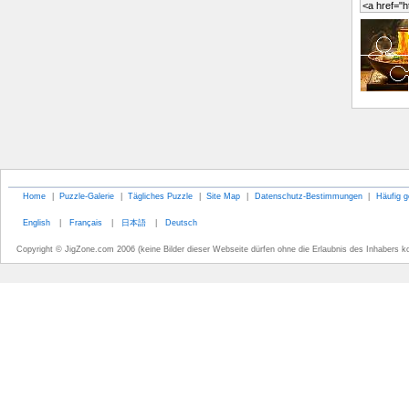
Home
|
Puzzle-Galerie
|
Tägliches Puzzle
|
Site Map
|
Datenschutz-Bestimmungen
|
Häufig g
English
|
Français
|
日本語
|
Deutsch
Copyright © JigZone.com 2006 (keine Bilder dieser Webseite dürfen ohne die Erlaubnis des Inhabers k