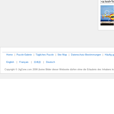
Home
|
Puzzle-Galerie
|
Tägliches Puzzle
|
Site Map
|
Datenschutz-Bestimmungen
|
Häufig g
English
|
Français
|
日本語
|
Deutsch
Copyright © JigZone.com 2006 (keine Bilder dieser Webseite dürfen ohne die Erlaubnis des Inhabers k