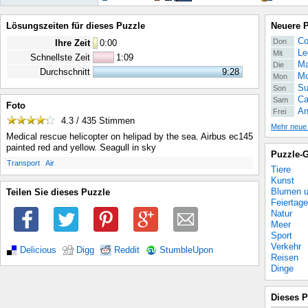
Lösungszeiten für dieses Puzzle
Neuere 
Co
Don
Ihre Zeit
0
:
00
Le
Mit
Schnellste Zeit
1:09
Ma
Die
Durchschnitt
9:28
Mo
Mon
Su
Son
Ca
Sam
Foto
An
Frei
4.3 / 435
Stimmen
Mehr neue
Medical rescue helicopter on helipad by the sea. Airbus ec145
painted red and yellow. Seagull in sky
Puzzle-G
.
.
Transport
Air
Tiere
Kunst
Blumen u
Teilen Sie dieses Puzzle
Feiertage
Natur
Meer
Sport
Verkehr
Delicious
Digg
Reddit
StumbleUpon
Reisen
Dinge
Dieses P