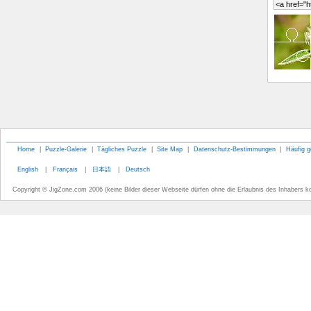
Home
|
Puzzle-Galerie
|
Tägliches Puzzle
|
Site Map
|
Datenschutz-Bestimmungen
|
Häufig g
English
|
Français
|
日本語
|
Deutsch
Copyright © JigZone.com 2006 (keine Bilder dieser Webseite dürfen ohne die Erlaubnis des Inhabers k