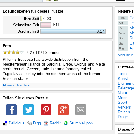
Lösungszeiten für dieses Puzzle
Neuere 
Co
Don
Ihre Zeit
0
:
00
Le
Mit
Schnellste Zeit
1:11
Ma
Die
Durchschnitt
8:17
Mo
Mon
Su
Son
Ca
Sam
Foto
An
Frei
4.2 / 1198
Stimmen
Mehr neue
Phlomis fruticosa has a wide distribution from the
Mediterranean islands of Sardinia, Crete, Cyprus and Malta
Puzzle-G
north through Greece, Italy the area formerly called
Tiere
Yugoslavia, Turkey into the southern areas of the former
Kunst
Russian states.
Blumen u
.
.
Flowers
Gardens
Feiertage
Natur
Meer
Teilen Sie dieses Puzzle
Sport
Verkehr
Reisen
Dinge
Delicious
Digg
Reddit
StumbleUpon
Dieses P