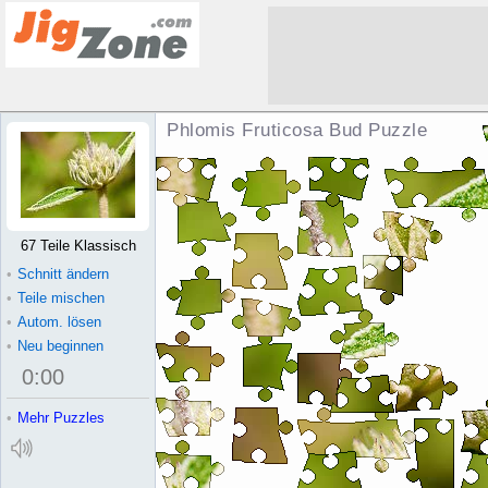
Phlomis Fruticosa Bud Puzzle
67 Teile Klassisch
•
Schnitt ändern
•
Teile mischen
•
Autom. lösen
•
Neu beginnen
0
:
00
•
Mehr Puzzles